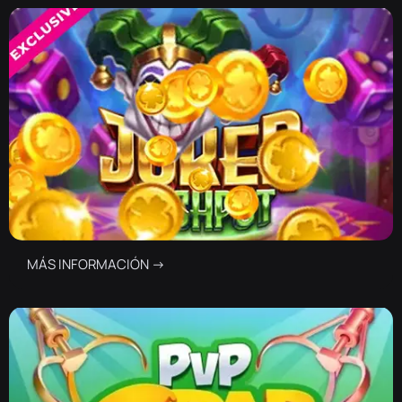
MÁS INFORMACIÓN →