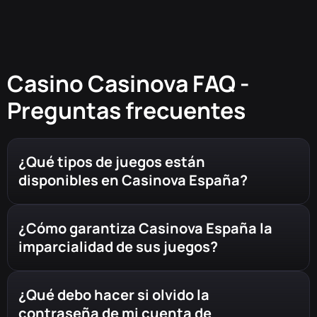
Casino Casinova FAQ -
Preguntas frecuentes
¿Qué tipos de juegos están
disponibles en Casinova España?
Casinova España ofrece una amplia gama de
¿Cómo garantiza Casinova España la
juegos, como tragaperras, blackjack, ruleta,
imparcialidad de sus juegos?
baccarat, póquer y juegos con crupier en vivo, que
se adaptan a las distintas preferencias de los
Casinova España utiliza tecnología de Generador
jugadores.
¿Qué debo hacer si olvido la
de Números Aleatorios (RNG) y se somete a
JUGAR
contraseña de mi cuenta de
auditorías periódicas por parte de agencias