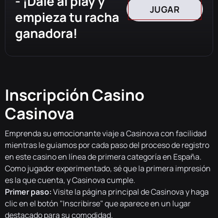
- ¡Dale al play y
JUGAR
empieza tu racha
ganadora!
Inscripción Casino
Casinova
Emprenda su emocionante viaje a Casinova con facilidad
mientras le guiamos por cada paso del proceso de registro
en este casino en línea de primera categoría en España.
Como jugador experimentado, sé que la primera impresión
es la que cuenta, y Casinova cumple.
Primer paso:
Visite la página principal de Casinova y haga
clic en el botón "Inscribirse" que aparece en un lugar
destacado para su comodidad.