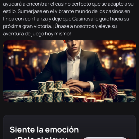
ayudará a encontrar el casino perfecto que se adapte a su
estilo. Sumérjase en el vibrante mundo de los casinos en
línea con confianza y deje que Casinova le guíe hacia su
próxima gran victoria. ¡Únase a nosotros y eleve su
aventura de juego hoy mismo!
Siente la emoción