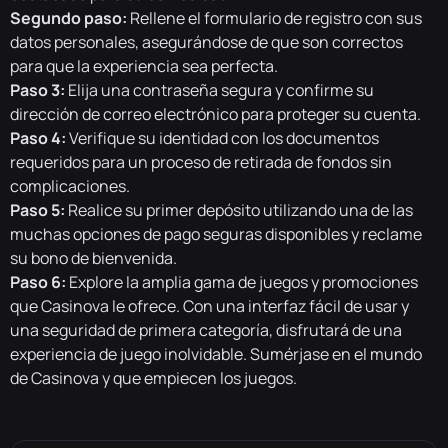
Segundo paso:
Rellene el formulario de registro con sus
datos personales, asegurándose de que son correctos
para que la experiencia sea perfecta.
Paso 3:
Elija una contraseña segura y confirme su
dirección de correo electrónico para proteger su cuenta.
Paso 4:
Verifique su identidad con los documentos
requeridos para un proceso de retirada de fondos sin
complicaciones.
Paso 5:
Realice su primer depósito utilizando una de las
muchas opciones de pago seguras disponibles y reclame
su bono de bienvenida.
Paso 6:
Explore la amplia gama de juegos y promociones
que Casinova le ofrece. Con una interfaz fácil de usar y
una seguridad de primera categoría, disfrutará de una
experiencia de juego inolvidable. Sumérjase en el mundo
de Casinova y que empiecen los juegos.