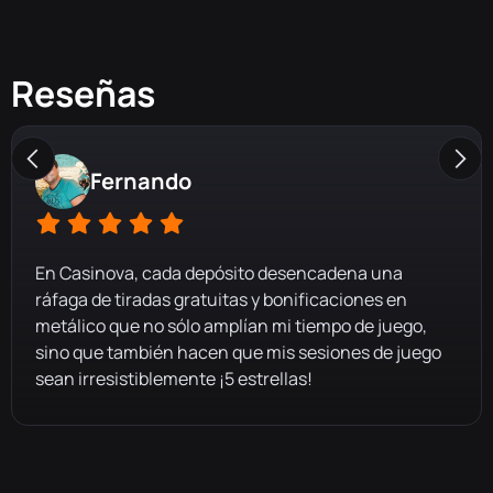
Reseñas
Fernando
En Casinova, cada depósito desencadena una
ráfaga de tiradas gratuitas y bonificaciones en
metálico que no sólo amplían mi tiempo de juego,
sino que también hacen que mis sesiones de juego
sean irresistiblemente ¡5 estrellas!