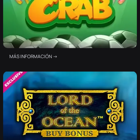
MÁS INFORMACIÓN →