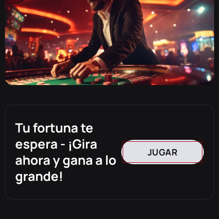
Tu fortuna te
espera - ¡Gira
JUGAR
ahora y gana a lo
grande!