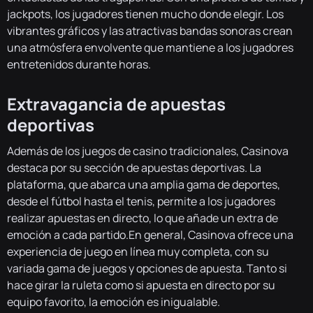
jackpots, los jugadores tienen mucho donde elegir. Los
vibrantes gráficos y las atractivas bandas sonoras crean
una atmósfera envolvente que mantiene a los jugadores
entretenidos durante horas.
Extravagancia de apuestas
deportivas
Además de los juegos de casino tradicionales, Casinova
destaca por su sección de apuestas deportivas. La
plataforma, que abarca una amplia gama de deportes,
desde el fútbol hasta el tenis, permite a los jugadores
realizar apuestas en directo, lo que añade un extra de
emoción a cada partido.En general, Casinova ofrece una
experiencia de juego en línea muy completa, con su
variada gama de juegos y opciones de apuesta. Tanto si
hace girar la ruleta como si apuesta en directo por su
equipo favorito, la emoción es inigualable.